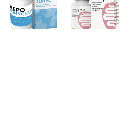
Неротонус — для
повышения
ParaziTox — улучшает
умственной
состояние желудочно-
работоспособности,
кишечного тракта у лиц
уменьшения нервного и
с паразитарной
умственного
инвазией
напряжения
Инозитол —