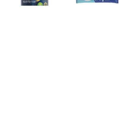
Эровикт Ultra саше —
способствует
EroTabs — уникальные
нормализации и
капсулы для улучшения
поддержанию функции
потенции
предстательной
железы, нормализации
мочеиспускания
Pheromax woman —
невероятно
Эровикт Ultra —
эффективное
комплекс для высокой
средство, которое
потенции и долгой
помогает наладить
близости
контакт с